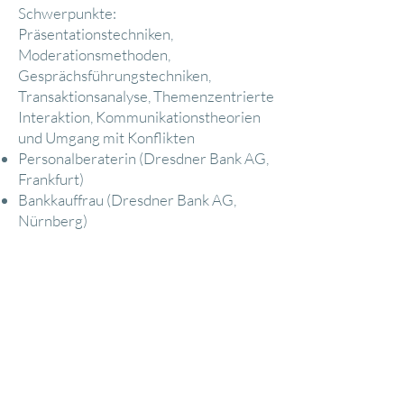
Schwerpunkte:
Präsentationstechniken,
Moderationsmethoden,
Gesprächsführungstechniken,
Transaktionsanalyse, Themenzentrierte
Interaktion, Kommunikationstheorien
und Umgang mit Konflikten
Personalberaterin (Dresdner Bank AG,
Frankfurt)
Bankkauffrau (Dresdner Bank AG,
Nürnberg)
Weiterbildungen
Systemische Strukturaufstellungen und
lösungsfokussierte Gesprächsführung
(SySt-Institut, München)
Kinesiologische
Ausbalancierungsmethoden (Mandiro
Ordyniak, Berlin)